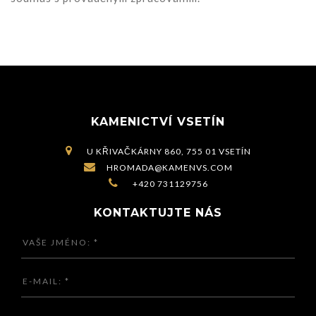
KAMENICTVÍ VSETÍN

U KŘIVAČKÁRNY 860, 755 01 VSETÍN

HROMADA@KAMENVS.COM

+420 731129756
KONTAKTUJTE NÁS